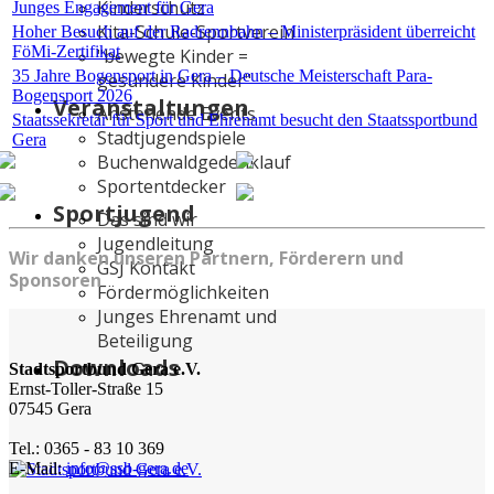
Kinderschutz
Junges Engagement für Gera
Kita-Schule-Sportverein
Hoher Besuch auf der Radrennbahn – Ministerpräsident überreicht
FöMi-Zertifikat
"bewegte Kinder =
35 Jahre Bogensport in Gera – Deutsche Meisterschaft Para-
gesündere Kinder"
Bogensport 2026
Veranstaltungen
Anstehende Events
Staatssekretär für Sport und Ehrenamt besucht den Staatssportbund
Stadtjugendspiele
Gera
Buchenwaldgedenklauf
Sportentdecker
Sportjugend
Das sind wir
Jugendleitung
Wir danken unseren Partnern, Förderern und
GSJ Kontakt
Sponsoren
Fördermöglichkeiten
Junges Ehrenamt und
Beteiligung
Downloads
Stadtsportbund Gera e.V.
Ernst-Toller-Straße 15
07545 Gera
Tel.: 0365 - 83 10 369
E-Mail:
info@ssb-gera.de