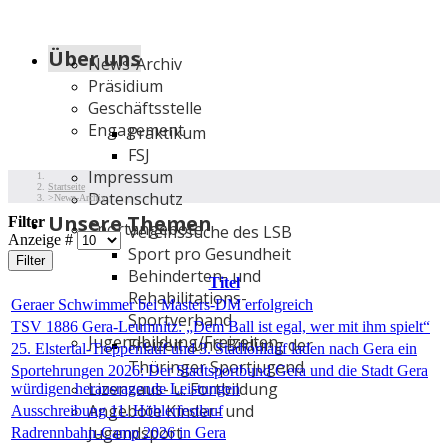
Über uns
News-Archiv
Präsidium
Geschäftsstelle
Engagement
Praktikum
FSJ
Impressum
Startseite
Datenschutz
News-Archiv
Unsere Themen
Filter
Sportangebote
Vereinssuche des LSB
Anzeige #
Sport pro Gesundheit
Filter
Behinderten- und
Titel
Rehabilitations-
Geraer Schwimmer bei Masters-DM erfolgreich
Sportverband
TSV 1886 Gera-Leumnitz: „Dem Ball ist egal, wer mit ihm spielt“
Jugendbildung/Freizeiten
Freizeit- und Bildung der
25. Elstertal-Treppenlauf und 3. Stadionlauf laden nach Gera ein
Thüringer Sportjugend
Sportehrungen 2026: Der Stadtsportbund Gera und die Stadt Gera
Lizenzaus- u. Fortbildung
würdigen herausragende Leistungen
Angebote Kinder- und
Ausschreibung 11. Höhlerfestlauf
Jugendsport
Radrennbahn-Camp 2026 in Gera