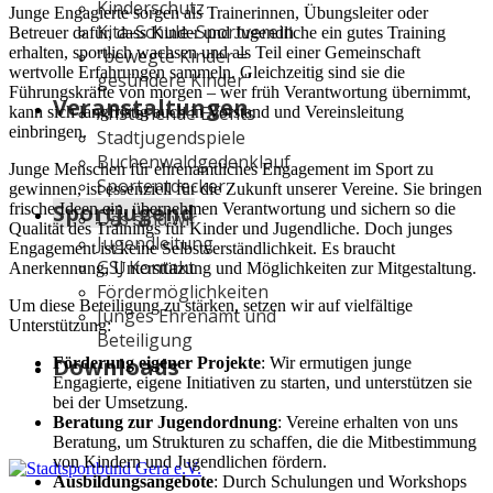
Kinderschutz
Junge Engagierte sorgen als Trainerinnen, Übungsleiter oder
Kita-Schule-Sportverein
Betreuer dafür, dass Kinder und Jugendliche ein gutes Training
erhalten, sportlich wachsen und als Teil einer Gemeinschaft
"bewegte Kinder =
wertvolle Erfahrungen sammeln. Gleichzeitig sind sie die
gesündere Kinder"
Führungskräfte von morgen – wer früh Verantwortung übernimmt,
Veranstaltungen
Anstehende Events
kann sich langfristig auch in Vorstand und Vereinsleitung
einbringen.
Stadtjugendspiele
Buchenwaldgedenklauf
Junge Menschen für ehrenamtliches Engagement im Sport zu
Sportentdecker
gewinnen, ist essenziell für die Zukunft unserer Vereine. Sie bringen
Sportjugend
frische Ideen ein, übernehmen Verantwortung und sichern so die
Das sind wir
Qualität des Trainings für Kinder und Jugendliche. Doch junges
Jugendleitung
Engagement ist keine Selbstverständlichkeit. Es braucht
GSJ Kontakt
Anerkennung, Unterstützung und Möglichkeiten zur Mitgestaltung.
Fördermöglichkeiten
Um diese Beteiligung zu stärken, setzen wir auf vielfältige
Junges Ehrenamt und
Unterstützung:
Beteiligung
Downloads
Förderung eigener Projekte
: Wir ermutigen junge
Engagierte, eigene Initiativen zu starten, und unterstützen sie
bei der Umsetzung.
Beratung zur Jugendordnung
: Vereine erhalten von uns
Beratung, um Strukturen zu schaffen, die die Mitbestimmung
von Kindern und Jugendlichen fördern.
Ausbildungsangebote
: Durch Schulungen und Workshops