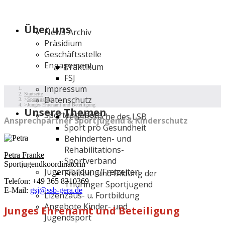
Über uns
News-Archiv
Präsidium
Geschäftsstelle
Engagement
Praktikum
FSJ
Impressum
Startseite
Datenschutz
Sportjugend
Junges Ehrenamt und Beteiligung
Unsere Themen
Sportangebote
Vereinssuche des LSB
Ansprechpartner Sportjugend & Kinderschutz
Sport pro Gesundheit
Behinderten- und
Rehabilitations-
Petra Franke
Sportverband
Sportjugendkoordinatorin
Jugendbildung/Freizeiten
Freizeit- und Bildung der
Telefon: +49 365 8310369
Thüringer Sportjugend
E-Mail:
gsj@ssb-gera.de
Lizenzaus- u. Fortbildung
Angebote Kinder- und
Junges Ehrenamt und Beteiligung
Jugendsport